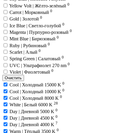
0
Yellow Volt | Жёлто-зелёный
0
Carrot | Морковный
0
Gold | Золотой
0
Ice Blue | Светло-голубой
0
Magenta | Пурпурно-розовый
0
Mint Blue | Бирюзовый
0
Ruby | Рубиновый
0
Scarlet | Алый
0
Spring Green | Салатовый
0
UVC | Ультрафиолет 270 nm
0
Violet | Фиолетовый
Очистить
0
Cool | Холодный 15000 K
0
Cool | Холодный 10000 K
0
Cool | Холодный 8000 K
28
White | Белый 6000 K
0
Day | Дневной 5000 K
0
Day | Дневной 4500 K
7
Day | Дневной 4000 K
0
Warm | Тёплый 3500 K