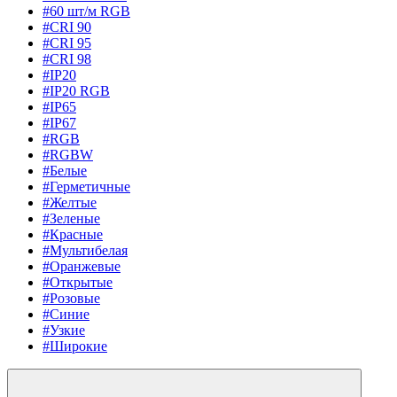
#60 шт/м RGB
#CRI 90
#CRI 95
#CRI 98
#IP20
#IP20 RGB
#IP65
#IP67
#RGB
#RGBW
#Белые
#Герметичные
#Желтые
#Зеленые
#Красные
#Мультибелая
#Оранжевые
#Открытые
#Розовые
#Синие
#Узкие
#Широкие