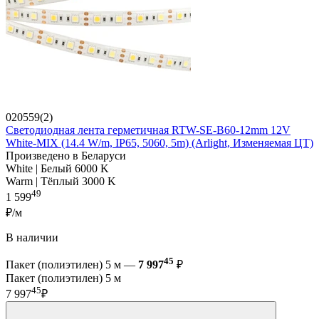
020559(2)
Светодиодная лента герметичная RTW-SE-B60-12mm 12V
White-MIX (14.4 W/m, IP65, 5060, 5m) (Arlight, Изменяемая ЦТ)
Произведено в Беларуси
White | Белый 6000 K
Warm | Тёплый 3000 K
49
1 599
₽/м
В наличии
45
Пакет (полиэтилен) 5 м —
7 997
₽
Пакет (полиэтилен) 5 м
45
7 997
₽