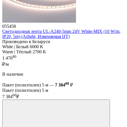
055458
Светодиодная лента UL-A240-5mm 24V White-MIX (10 W/m,
IP20, 5m) (Arlight, Изменяемая ЦТ)
Произведено в Беларуси
White | Белый 6000 K
Warm | Тёплый 2700 K
80
1 476
₽/м
В наличии
00
Пакет (полиэтилен) 5 м —
7 384
₽
Пакет (полиэтилен) 5 м
00
7 384
₽