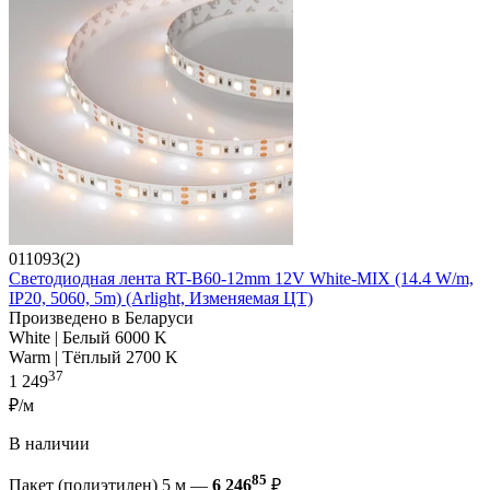
011093(2)
Светодиодная лента RT-B60-12mm 12V White-MIX (14.4 W/m,
IP20, 5060, 5m) (Arlight, Изменяемая ЦТ)
Произведено в Беларуси
White | Белый 6000 K
Warm | Тёплый 2700 K
37
1 249
₽/м
В наличии
85
Пакет (полиэтилен) 5 м —
6 246
₽