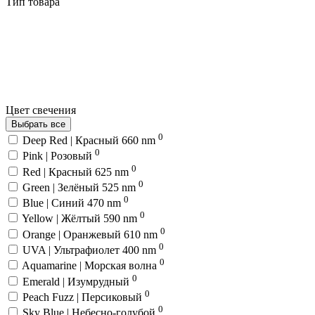
Тип товара
Цвет свечения
Выбрать все
0
Deep Red | Красный 660 nm
0
Pink | Розовый
0
Red | Красный 625 nm
0
Green | Зелёный 525 nm
0
Blue | Синий 470 nm
0
Yellow | Жёлтый 590 nm
0
Orange | Оранжевый 610 nm
0
UVA | Ультрафиолет 400 nm
0
Aquamarine | Морская волна
0
Emerald | Изумрудный
0
Peach Fuzz | Персиковый
0
Sky Blue | Небесно-голубой