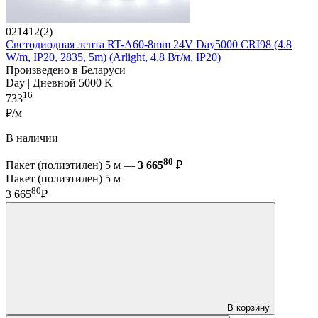
021412(2)
Светодиодная лента RT-A60-8mm 24V Day5000 CRI98 (4.8
W/m, IP20, 2835, 5m) (Arlight, 4.8 Вт/м, IP20)
Произведено в Беларуси
Day | Дневной 5000 K
16
733
₽/м
В наличии
80
Пакет (полиэтилен) 5 м —
3 665
₽
Пакет (полиэтилен) 5 м
80
3 665
₽
В корзину