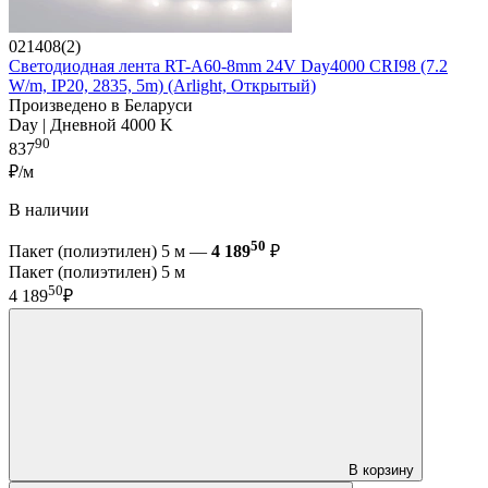
021408(2)
Светодиодная лента RT-A60-8mm 24V Day4000 CRI98 (7.2
W/m, IP20, 2835, 5m) (Arlight, Открытый)
Произведено в Беларуси
Day | Дневной 4000 K
90
837
₽/м
В наличии
50
Пакет (полиэтилен) 5 м —
4 189
₽
Пакет (полиэтилен) 5 м
50
4 189
₽
В корзину