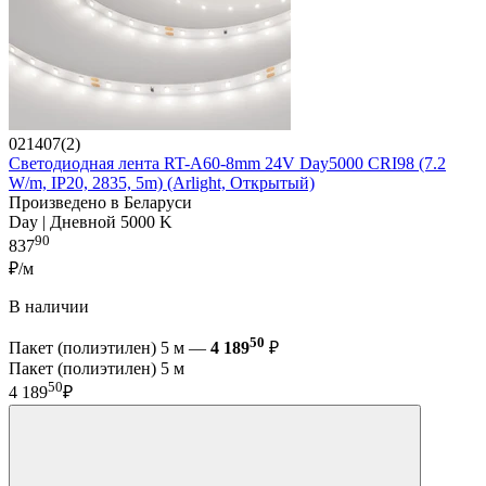
021407(2)
Светодиодная лента RT-A60-8mm 24V Day5000 CRI98 (7.2
W/m, IP20, 2835, 5m) (Arlight, Открытый)
Произведено в Беларуси
Day | Дневной 5000 K
90
837
₽/м
В наличии
50
Пакет (полиэтилен) 5 м —
4 189
₽
Пакет (полиэтилен) 5 м
50
4 189
₽