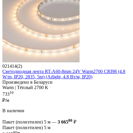
021414(2)
Светодиодная лента RT-A60-8mm 24V Warm2700 CRI98 (4.8
W/m, IP20, 2835, 5m) (Arlight, 4.8 Вт/м, IP20)
Произведено в Беларуси
Warm | Тёплый 2700 K
16
733
₽/м
В наличии
80
Пакет (полиэтилен) 5 м —
3 665
₽
Пакет (полиэтилен) 5 м
80