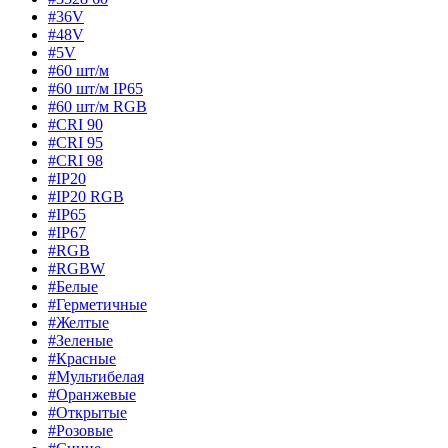
#36V
#48V
#5V
#60 шт/м
#60 шт/м IP65
#60 шт/м RGB
#CRI 90
#CRI 95
#CRI 98
#IP20
#IP20 RGB
#IP65
#IP67
#RGB
#RGBW
#Белые
#Герметичные
#Желтые
#Зеленые
#Красные
#Мультибелая
#Оранжевые
#Открытые
#Розовые