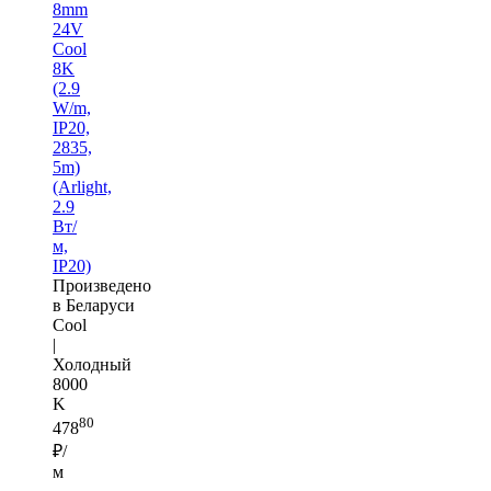
8mm
24V
Cool
8K
(2.9
W/m,
IP20,
2835,
5m)
(Arlight,
2.9
Вт/
м,
IP20)
Произведено
в Беларуси
Cool
|
Холодный
8000
K
80
478
₽/
м