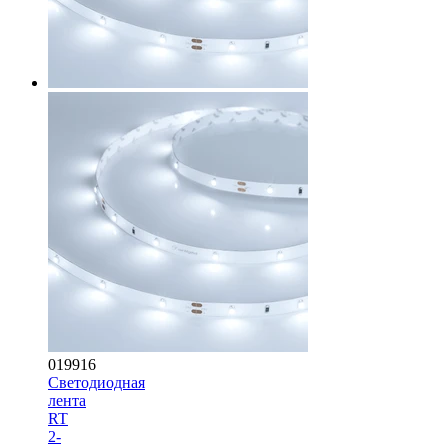
019916
Светодиодная
лента
RT
2-