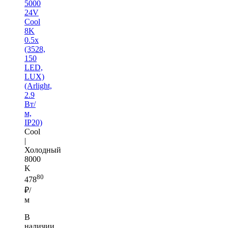
5000
24V
Cool
8K
0.5x
(3528,
150
LED,
LUX)
(Arlight,
2.9
Вт/
м,
IP20)
Cool
|
Холодный
8000
K
80
478
₽/
м
В
наличии