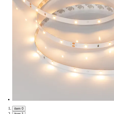
item 0
item 1