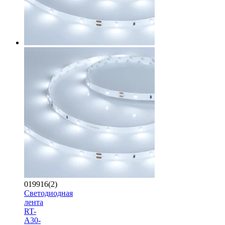
019916(2)
Светодиодная
лента
RT-
A30-