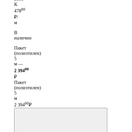
K
80
478
₽/
м
В
наличии
Пакет
(полиэтилен)
5
м —
00
2 394
₽
Пакет
(полиэтилен)
5
м
00
2 394
₽