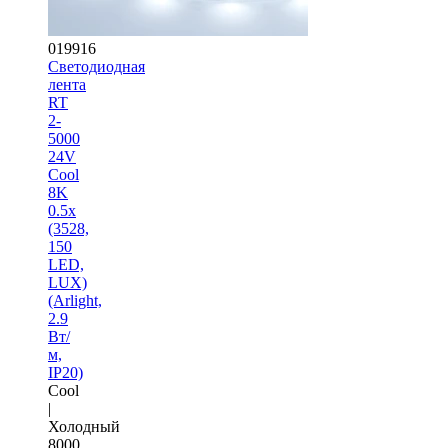
019916
Светодиодная
лента
RT
2-
5000
24V
Cool
8K
0.5x
(3528,
150
LED,
LUX)
(Arlight,
2.9
Вт/
м,
IP20)
Cool
|
Холодный
8000