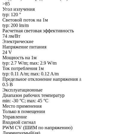
>85
Угол излучения
typ: 120 °
Световой поток на 1м
typ: 200 lm/m
Расчетная световая эффективность
74 лм/Вт
Электрические
Напряжение питания
24 V
Мощность на 1м
typ: 2.7 W/m; max: 2.9 W/m
Ток потребления 1м
typ: 0.11 A/m; max: 0.12 A/m
Предельное отклонение напряжения ±
0.5 В
Эксплуатационные
Диапазон рабочих температур
min: -30 °C; max: 45 °C
Место применения
Только в помещении
Управление
Входной сигнал
PWM СV (ШИМ по напряжению)
Диммируемый(ая)