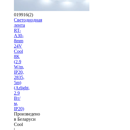
019916(2)
Светодиодная
лента
RT-
A30-
8mm
24V
Cool
8K
(2.9
W/m,
IP20,
2835,
5m)
(Arlight,
2.9
Вт/
м,
IP20)
Произведено
в Беларуси
Cool
|