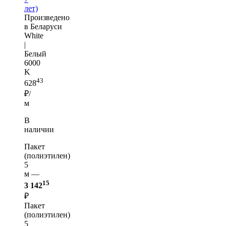
лет)
Произведено
в Беларуси
White
|
Белый
6000
K
43
628
₽/
м
В
наличии
Пакет
(полиэтилен)
5
м —
15
3 142
₽
Пакет
(полиэтилен)
5