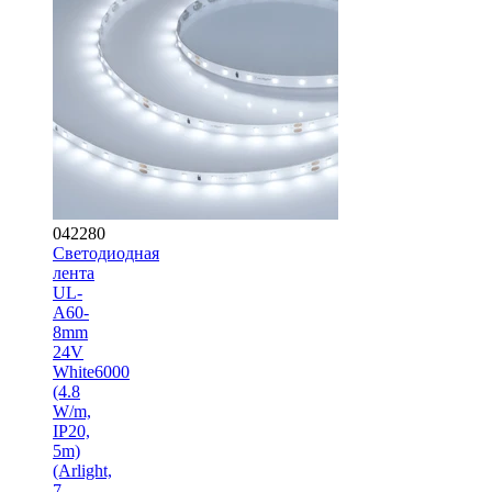
042280
Светодиодная
лента
UL-
A60-
8mm
24V
White6000
(4.8
W/m,
IP20,
5m)
(Arlight,
7