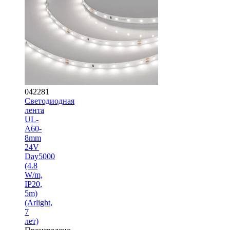
042281
Светодиодная
лента
UL-
A60-
8mm
24V
Day5000
(4.8
W/m,
IP20,
5m)
(Arlight,
7
лет)