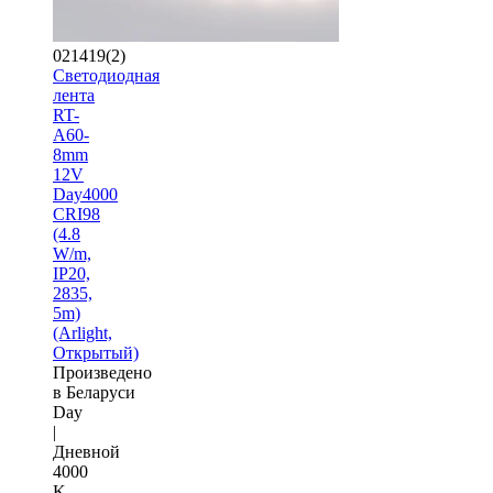
021419(2)
Светодиодная
лента
RT-
A60-
8mm
12V
Day4000
CRI98
(4.8
W/m,
IP20,
2835,
5m)
(Arlight,
Открытый)
Произведено
в Беларуси
Day
|
Дневной
4000
K