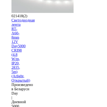
021418(2)
Светодиодная
лента
RT-
A60-
8mm
12V
Day5000
CRI98
(4.8
W/m,
IP20,
2835,
5m)
(Arlight,
Открытый)
Произведено
в Беларуси
Day
|
Дневной
5000