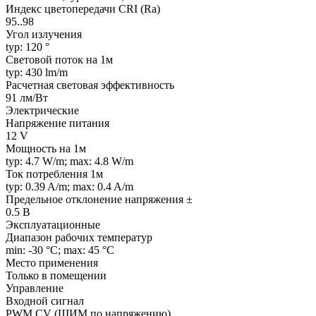
Индекс цветопередачи CRI (Ra)
95..98
Угол излучения
typ: 120 °
Световой поток на 1м
typ: 430 lm/m
Расчетная световая эффективность
91 лм/Вт
Электрические
Напряжение питания
12 V
Мощность на 1м
typ: 4.7 W/m; max: 4.8 W/m
Ток потребления 1м
typ: 0.39 A/m; max: 0.4 A/m
Предельное отклонение напряжения ±
0.5 В
Эксплуатационные
Диапазон рабочих температур
min: -30 °C; max: 45 °C
Место применения
Только в помещении
Управление
Входной сигнал
PWM СV (ШИМ по напряжению)