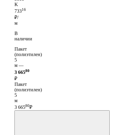
K
16
733
₽/
м
В
наличии
Пакет
(полиэтилен)
5
м —
80
3 665
₽
Пакет
(полиэтилен)
5
м
80
3 665
₽