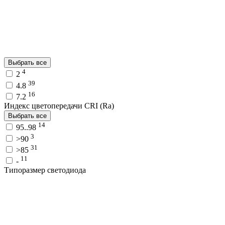
Выбрать все
4
2
39
4.8
16
7.2
Индекс цветопередачи CRI (Ra)
Выбрать все
14
95..98
3
>90
31
>85
11
-
Типоразмер светодиода