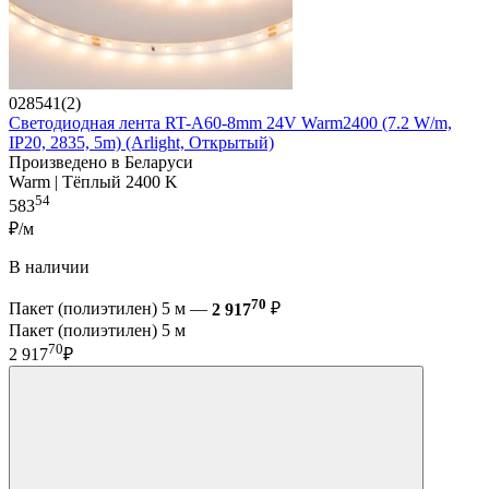
028541(2)
Светодиодная лента RT-A60-8mm 24V Warm2400 (7.2 W/m,
IP20, 2835, 5m) (Arlight, Открытый)
Произведено в Беларуси
Warm | Тёплый 2400 K
54
583
₽/м
В наличии
70
Пакет (полиэтилен) 5 м —
2 917
₽
Пакет (полиэтилен) 5 м
70
2 917
₽