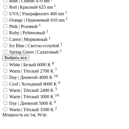
Blue | Синий 470 nm
1
Red | Красный 625 nm
1
UVA | Ультрафиолет 400 nm
1
Orange | Оранжевый 610 nm
1
Pink | Розовый
1
Ruby | Рубиновый
1
Carrot | Морковный
1
Ice Blue | Светло-голубой
1
Spring Green | Салатовый
Выбрать все
8
White | Белый 6000 K
7
Warm | Тёплый 2700 K
10
Day | Дневной 4000 K
4
Cool | Холодный 8000 K
3
Warm | Тёплый 2400 K
10
Warm | Тёплый 3000 K
4
Day | Дневной 5000 K
2
Warm | Тёплый 3500 K
Мощность на 1м, W/m