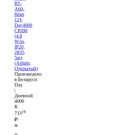
RT-
A60-
8mm
12V
Day4000
CRI98
(4.8
W/m,
IP20,
2835,
5m)
(Arlight,
Открытый)
Произведено
в Беларуси
Day
|
Дневной
4000
K
16
733
₽/
м