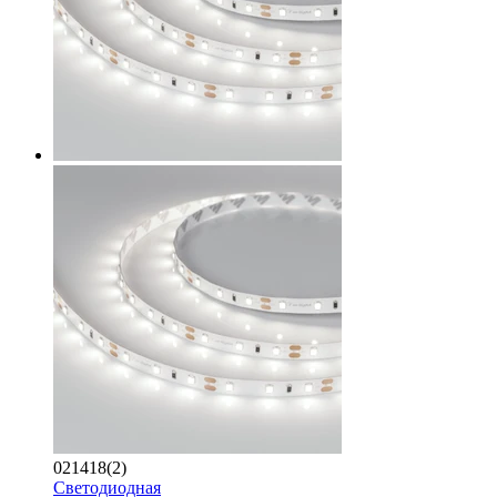
021418(2)
Светодиодная