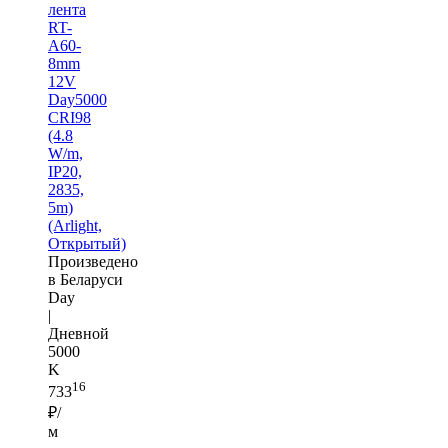
лента
RT-
A60-
8mm
12V
Day5000
CRI98
(4.8
W/m,
IP20,
2835,
5m)
(Arlight,
Открытый)
Произведено
в Беларуси
Day
|
Дневной
5000
K
16
733
₽/
м