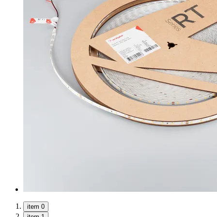
item 0
item 1