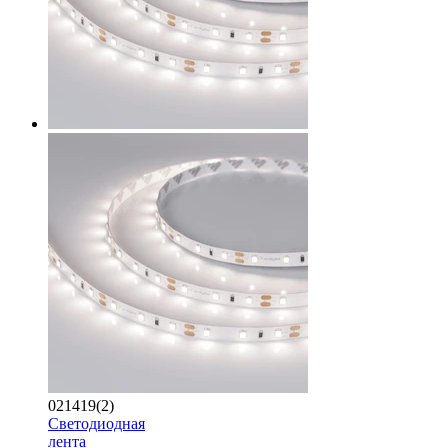
021419(2)
Светодиодная
лента