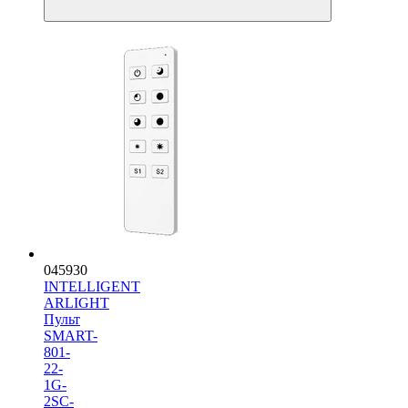
045930
INTELLIGENT
ARLIGHT
Пульт
SMART-
801-
22-
1G-
2SC-