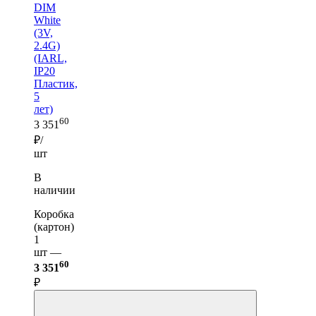
DIM
White
(3V,
2.4G)
(IARL,
IP20
Пластик,
5
лет)
60
3 351
₽/
шт
В
наличии
Коробка
(картон)
1
шт —
60
3 351
₽