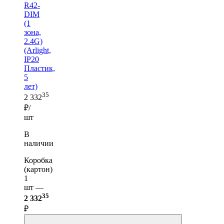
R42-
DIM
(1
зона,
2.4G)
(Arlight,
IP20
Пластик,
5
лет)
35
2 332
₽/
шт
В
наличии
Коробка
(картон)
1
шт —
35
2 332
₽