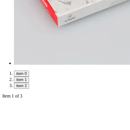
item 0
item 1
item 2
Item 1 of 3