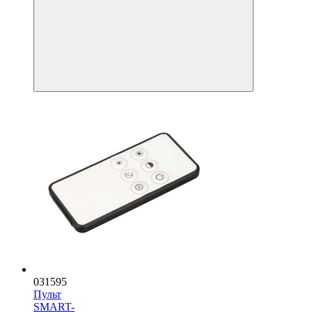
031595
Пульт
SMART-