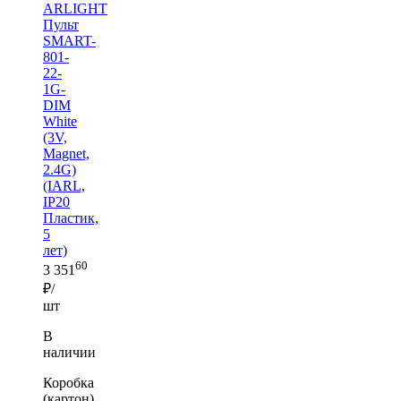
ARLIGHT
Пульт
SMART-
801-
22-
1G-
DIM
White
(3V,
Magnet,
2.4G)
(IARL,
IP20
Пластик,
5
лет)
60
3 351
₽/
шт
В
наличии
Коробка
(картон)