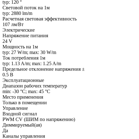
typ: 120 °
Световой поток на 1м
typ: 2880 lm/m
Расчетная световая эффективность
107 лм/Вт
Электрические
Напряжение питания
24 V
Мощность на 1м
typ: 27 W/m; max: 30 W/m
Ток потребления 1м
typ: 1.13 A/m; max: 1.25 A/m
Предельное отклонение напряжения ±
0.5 В
Эксплуатационные
Диапазон рабочих температур
min: -30 °C; max: 45 °C
Место применения
Только в помещении
Управление
Входной сигнал
PWM СV (ШИМ по напряжению)
Диммируемый(ая)
Да
Каналы управления