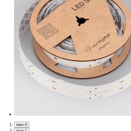
item 0
item 1