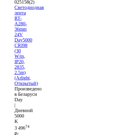
025158(2)
Светодиодная
лента
RT-
A280-
36mm
24V
Day5000
CRI98
(30
W/m,
IP20,
2835,
2.5m)
(Arlight,
Открытый)
Произведено
в Беларуси
Day
|
Дневной
5000
K
74
3 496
₽/