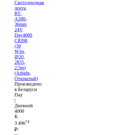
Светодиодная
лента
RT-
A280-
36mm
24V
Day4000
CRI98
(30
W/m,
IP20,
2835,
2.5m)
(Arlight,
Открытый)
Произведено
в Беларуси
Day
|
Дневной
4000
K
74
3 496
₽/