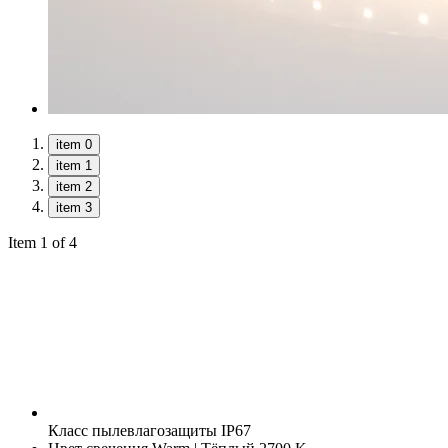
item 0
item 1
item 2
item 3
Item 1 of 4
Класс пылевлагозащиты
IP67