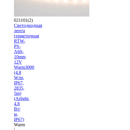
021101(2)
Светодиодная
лента
герметичная
RTW-
PS-
A60-
10mm
12V
Warm3000
(4.8
W/m,
IP67,
2835,
5m)
(Arlight,
4.8
Вт/
м,
IP67)
Warm
|