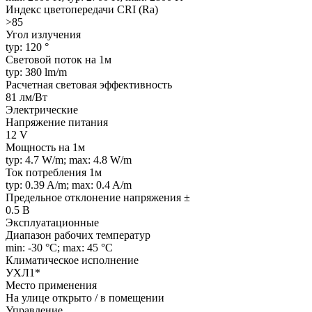
Индекс цветопередачи CRI (Ra)
>85
Угол излучения
typ: 120 °
Световой поток на 1м
typ: 380 lm/m
Расчетная световая эффективность
81 лм/Вт
Электрические
Напряжение питания
12 V
Мощность на 1м
typ: 4.7 W/m; max: 4.8 W/m
Ток потребления 1м
typ: 0.39 A/m; max: 0.4 A/m
Предельное отклонение напряжения ±
0.5 В
Эксплуатационные
Диапазон рабочих температур
min: -30 °C; max: 45 °C
Климатическое исполнение
УХЛ1*
Место применения
На улице открыто / в помещении
Управление