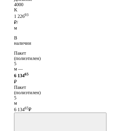
4000
K
93
1 226
₽/
м
В
наличии
Пакет
(полиэтилен)
5
м —
65
6 134
₽
Пакет
(полиэтилен)
5
м
65
6 134
₽