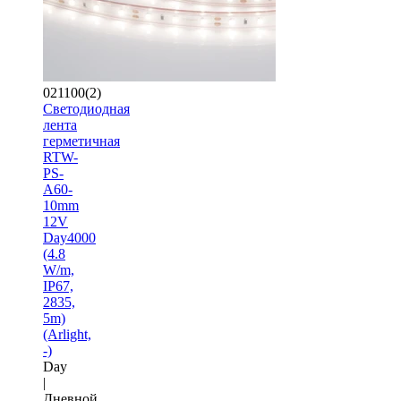
021100(2)
Светодиодная
лента
герметичная
RTW-
PS-
A60-
10mm
12V
Day4000
(4.8
W/m,
IP67,
2835,
5m)
(Arlight,
-)
Day
|
Дневной