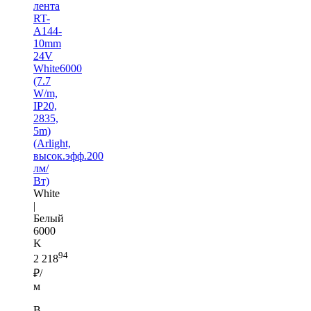
лента
RT-
A144-
10mm
24V
White6000
(7.7
W/m,
IP20,
2835,
5m)
(Arlight,
высок.эфф.200
лм/
Вт)
White
|
Белый
6000
K
94
2 218
₽/
м
В