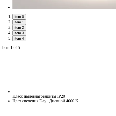
item 0
item 1
item 2
item 3
item 4
Item 1 of 5
Класс пылевлагозащиты
IP20
Цвет свечения
Day | Дневной 4000 K