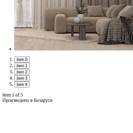
item 0
item 1
item 2
item 3
item 4
Item 1 of 5
Произведено в Беларуси