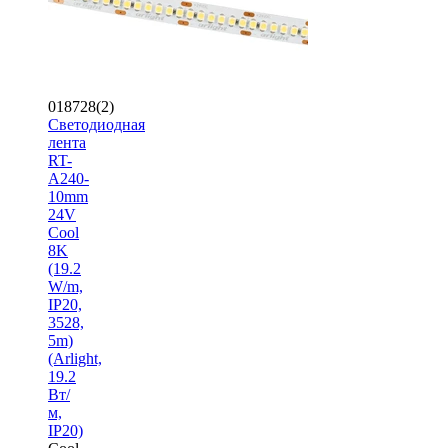
018728(2)
Светодиодная
лента
RT-
A240-
10mm
24V
Cool
8K
(19.2
W/m,
IP20,
3528,
5m)
(Arlight,
19.2
Вт/
м,
IP20)