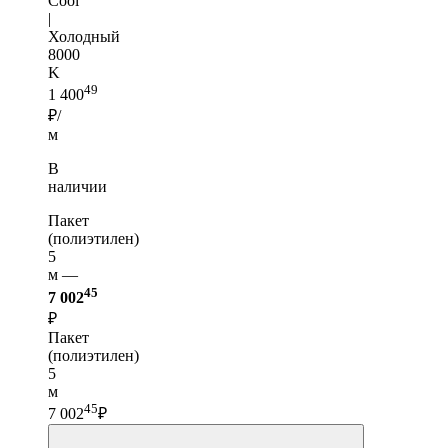
Cool
|
Холодный
8000
K
49
1 400
₽/
м
В
наличии
Пакет
(полиэтилен)
5
м —
45
7 002
₽
Пакет
(полиэтилен)
5
м
45
7 002
₽