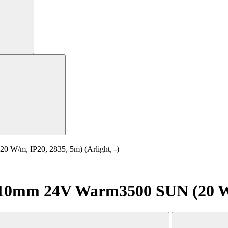
/m, IP20, 2835, 5m) (Arlight, -)
0mm 24V Warm3500 SUN (20 W/m,