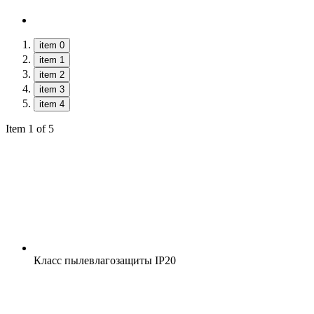
item 0
item 1
item 2
item 3
item 4
Item 1 of 5
Класс пылевлагозащиты
IP20