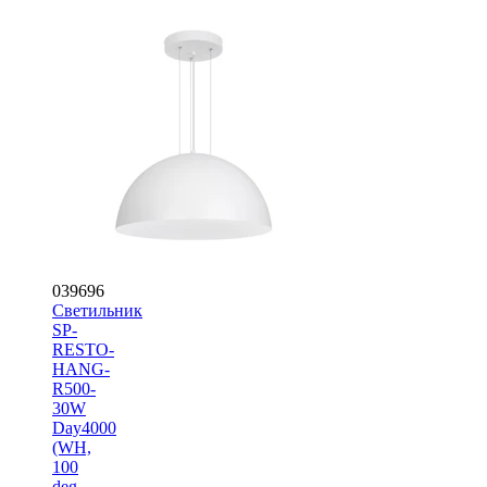
039696
Светильник
SP-
RESTO-
HANG-
R500-
30W
Day4000
(WH,
100
deg,