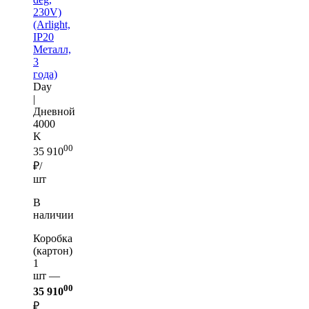
230V)
(Arlight,
IP20
Металл,
3
года)
Day
|
Дневной
4000
K
00
35 910
₽/
шт
В
наличии
Коробка
(картон)
1
шт —
00
35 910
₽