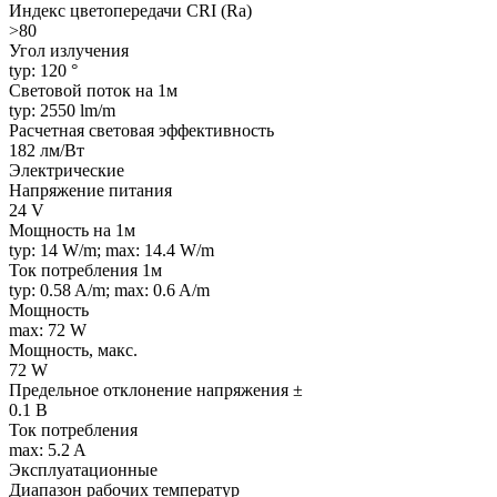
Индекс цветопередачи CRI (Ra)
>80
Угол излучения
typ: 120 °
Световой поток на 1м
typ: 2550 lm/m
Расчетная световая эффективность
182 лм/Вт
Электрические
Напряжение питания
24 V
Мощность на 1м
typ: 14 W/m; max: 14.4 W/m
Ток потребления 1м
typ: 0.58 A/m; max: 0.6 A/m
Мощность
max: 72 W
Мощность, макс.
72 W
Предельное отклонение напряжения ±
0.1 В
Ток потребления
max: 5.2 A
Эксплуатационные
Диапазон рабочих температур