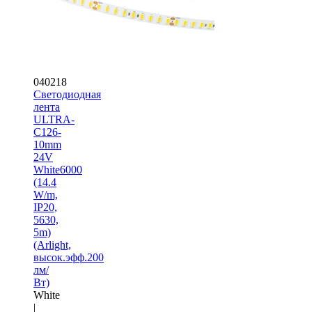
040218
Светодиодная
лента
ULTRA-
C126-
10mm
24V
White6000
(14.4
W/m,
IP20,
5630,
5m)
(Arlight,
высок.эфф.200
лм/
Вт)
White
|