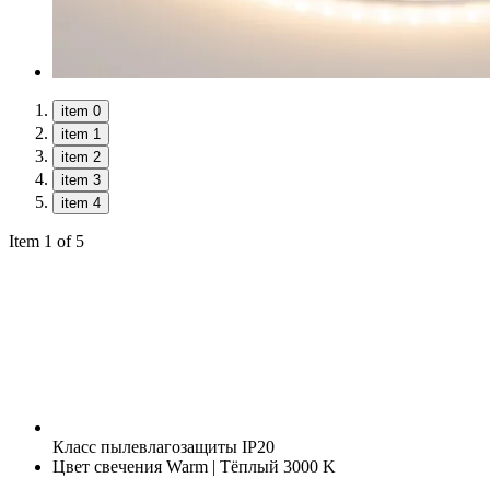
item 0
item 1
item 2
item 3
item 4
Item 1 of 5
Класс пылевлагозащиты
IP20
Цвет свечения
Warm | Тёплый 3000 K