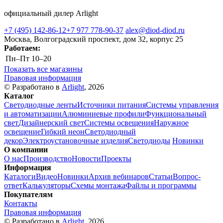
официальный дилер Arlight
+7 (495) 142-86-12
+7 977 778-90-37
alex@diod-diod.ru
Москва, Волгоградский проспект, дом 32, корпус 25
Работаем:
Пн–Пт
10–20
Показать все магазины
Правовая информация
© Разработано в
Arlight
, 2026
Каталог
Светодиодные ленты
Источники питания
Системы управления
и автоматизации
Алюминиевые профили
Функциональный
свет
Дизайнерский свет
Системы освещения
Наружное
освещение
Гибкий неон
Светодиодный
декор
Электроустановочные изделия
Светодиоды
Новинки
О компании
О нас
Производство
Новости
Проекты
Информация
Каталоги
Видео
Новинки
Архив вебинаров
Статьи
Вопрос-
ответ
Калькуляторы
Схемы монтажа
Файлы и программы
Покупателям
Контакты
Правовая информация
© Разработано в
Arlight
, 2026