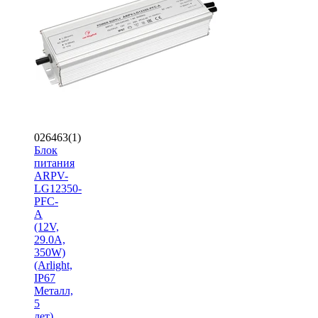
026463(1)
Блок
питания
ARPV-
LG12350-
PFC-
A
(12V,
29.0A,
350W)
(Arlight,
IP67
Металл,
5
лет)