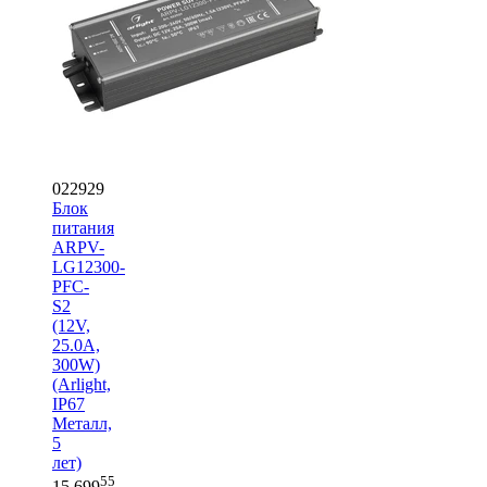
022929
Блок
питания
ARPV-
LG12300-
PFC-
S2
(12V,
25.0A,
300W)
(Arlight,
IP67
Металл,
5
лет)
55
15 699