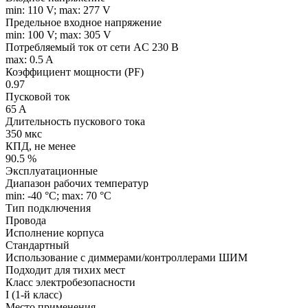
min: 110 V; max: 277 V
Предельное входное напряжение
min: 100 V; max: 305 V
Потребляемый ток от сети AC 230 В
max: 0.5 A
Коэффициент мощности (PF)
0.97
Пусковой ток
65 A
Длительность пускового тока
350 мкс
КПД, не менее
90.5 %
Эксплуатационные
Диапазон рабочих температур
min: -40 °C; max: 70 °C
Тип подключения
Провода
Исполнение корпуса
Стандартный
Использование с диммерами/контроллерами ШИМ
Подходит для тихих мест
Класс электробезопасности
I (1-й класс)
Место применения