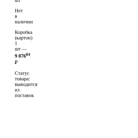
шт
Нет
в
наличии
Коробка
(картон)
1
шт —
04
9 876
₽
Статус
товара:
выводится
из
поставок