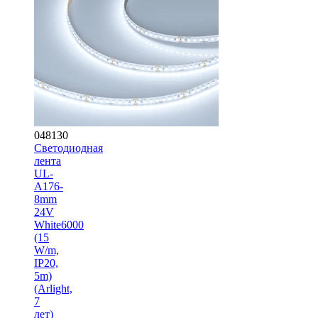
048130
Светодиодная
лента
UL-
A176-
8mm
24V
White6000
(15
W/m,
IP20,
5m)
(Arlight,
7
лет)