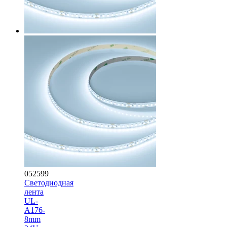
052599
Светодиодная
лента
UL-
A176-
8mm