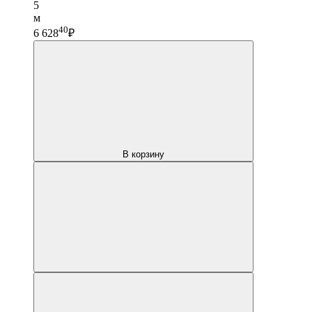
5
м
40
6 628
₽
В корзину