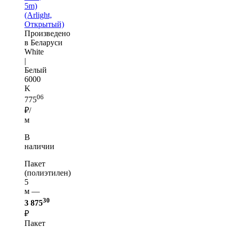
5m)
(Arlight,
Открытый)
Произведено
в Беларуси
White
|
Белый
6000
K
06
775
₽/
м
В
наличии
Пакет
(полиэтилен)
5
м —
30
3 875
₽
Пакет