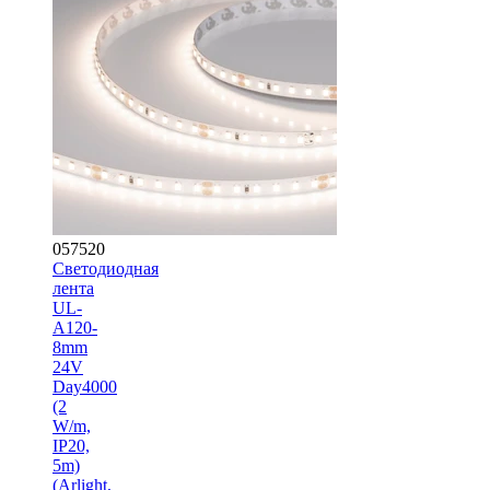
057520
Светодиодная
лента
UL-
A120-
8mm
24V
Day4000
(2
W/m,
IP20,
5m)
(Arlight,