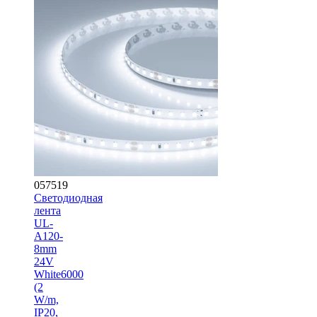
057519
Светодиодная
лента
UL-
A120-
8mm
24V
White6000
(2
W/m,
IP20,