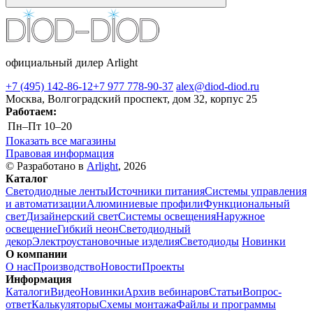
официальный дилер Arlight
+7 (495) 142-86-12
+7 977 778-90-37
alex@diod-diod.ru
Москва, Волгоградский проспект, дом 32, корпус 25
Работаем:
Пн–Пт
10–20
Показать все магазины
Правовая информация
© Разработано в
Arlight
, 2026
Каталог
Светодиодные ленты
Источники питания
Системы управления
и автоматизации
Алюминиевые профили
Функциональный
свет
Дизайнерский свет
Системы освещения
Наружное
освещение
Гибкий неон
Светодиодный
декор
Электроустановочные изделия
Светодиоды
Новинки
О компании
О нас
Производство
Новости
Проекты
Информация
Каталоги
Видео
Новинки
Архив вебинаров
Статьи
Вопрос-
ответ
Калькуляторы
Схемы монтажа
Файлы и программы