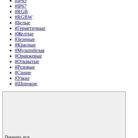
#IP65
#IP67
#RGB
#RGBW
#Белые
#Герметичные
#Желтые
#Зеленые
#Красные
#Мультибелая
#Оранжевые
#Открытые
#Розовые
#Синие
#Узкие
#Широкие
Показать все