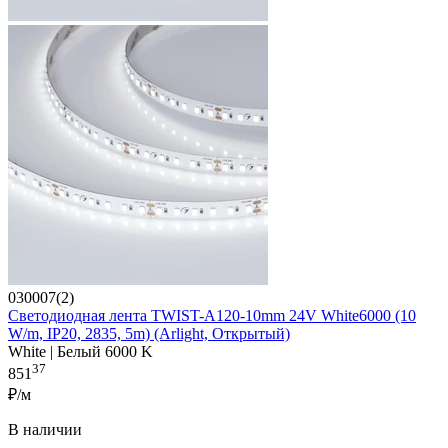
030007(2)
Светодиодная лента TWIST-A120-10mm 24V White6000 (10
W/m, IP20, 2835, 5m) (Arlight, Открытый)
White | Белый 6000 K
37
851
₽/м
В наличии