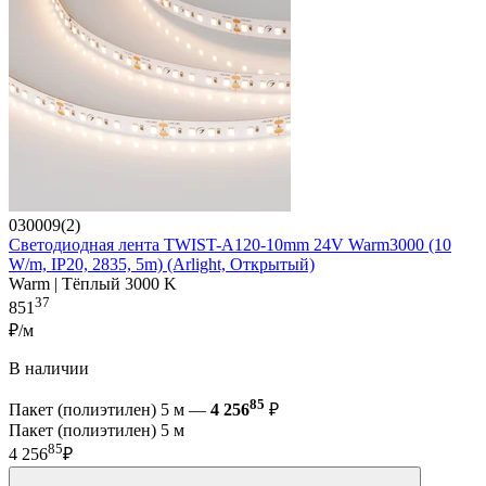
030009(2)
Светодиодная лента TWIST-A120-10mm 24V Warm3000 (10
W/m, IP20, 2835, 5m) (Arlight, Открытый)
Warm | Тёплый 3000 K
37
851
₽/м
В наличии
85
Пакет (полиэтилен) 5 м —
4 256
₽
Пакет (полиэтилен) 5 м
85
4 256
₽