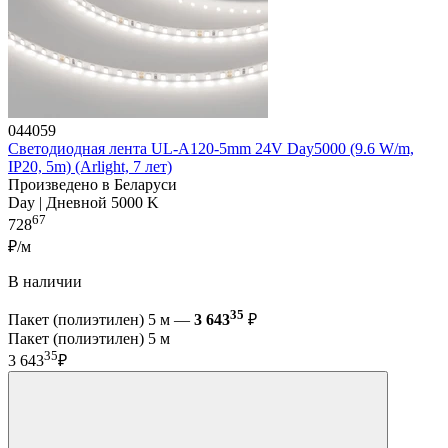
044059
Светодиодная лента UL-A120-5mm 24V Day5000 (9.6 W/m,
IP20, 5m) (Arlight, 7 лет)
Произведено в Беларуси
Day | Дневной 5000 K
67
728
₽/м
В наличии
35
Пакет (полиэтилен) 5 м —
3 643
₽
Пакет (полиэтилен) 5 м
35
3 643
₽