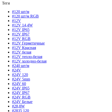
Теги
#120 шт/м
#120 шт/м RGB
#12V
#12V 14,4W
#12V IP65
#12V IP67
#12V RGB
#12V Герметичные
#12V Красная
#12V белая
#12V тепло-белая
#12V холодно-белая
#240 шт/м
#24V
#24V 120
#24V 5mm
#24V 60
#24V IP65
#24V IP67
#24V RGB
#24V Белые
#28,8W
#2835 120