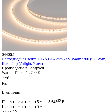
044062
Светодиодная лента UL-A120-5mm 24V Warm2700 (9.6 W/m,
IP20, 5m) (Arlight, 7 лет)
Произведено в Беларуси
Warm | Тёплый 2700 K
67
728
₽/м
В наличии
35
Пакет (полиэтилен) 5 м —
3 643
₽
Пакет (полиэтилен) 5 м
35