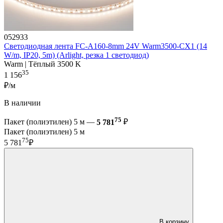
052933
Светодиодная лента FC-A160-8mm 24V Warm3500-CX1 (14
W/m, IP20, 5m) (Arlight, резка 1 светодиод)
Warm | Тёплый 3500 K
35
1 156
₽/м
В наличии
75
Пакет (полиэтилен) 5 м —
5 781
₽
Пакет (полиэтилен) 5 м
75
5 781
₽
В корзину