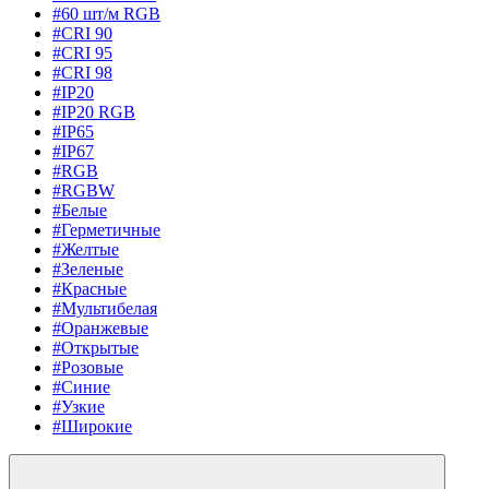
#60 шт/м RGB
#CRI 90
#CRI 95
#CRI 98
#IP20
#IP20 RGB
#IP65
#IP67
#RGB
#RGBW
#Белые
#Герметичные
#Желтые
#Зеленые
#Красные
#Мультибелая
#Оранжевые
#Открытые
#Розовые
#Синие
#Узкие
#Широкие