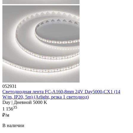
052931
Светодиодная лента FC-A160-8mm 24V Day5000-CX1 (14
W/m, IP20, 5m) (Arlight, резка 1 светодиод)
Day | Дневной 5000 K
35
1 156
₽/м
В наличии