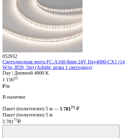
052932
Светодиодная лента FC-A160-8mm 24V Day4000-CX1 (14
W/m, IP20, 5m) (Arlight, резка 1 светодиод)
Day | Дневной 4000 K
35
1 156
₽/м
В наличии
75
Пакет (полиэтилен) 5 м —
5 781
₽
Пакет (полиэтилен) 5 м
75
5 781
₽