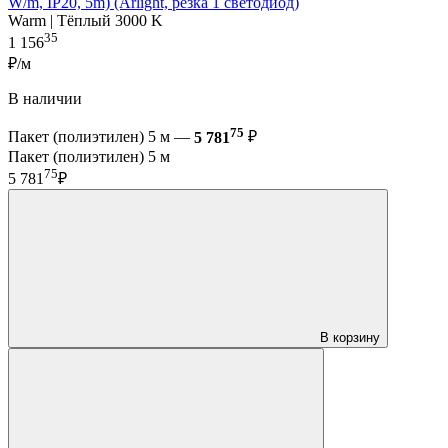
W/m, IP20, 5m) (Arlight, резка 1 светодиод)
Warm | Тёплый 3000 K
35
1 156
₽/м
В наличии
75
Пакет (полиэтилен) 5 м —
5 781
₽
Пакет (полиэтилен) 5 м
75
5 781
₽
В корзину