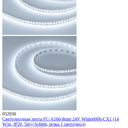
052930
Светодиодная лента FC-A160-8mm 24V White6000-CX1 (14
W/m, IP20, 5m) (Arlight, резка 1 светодиод)