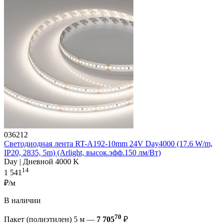
036212
Светодиодная лента RT-A192-10mm 24V Day4000 (17.6 W/m,
IP20, 2835, 5m) (Arlight, высок.эфф.150 лм/Вт)
Day | Дневной 4000 K
14
1 541
₽/м
В наличии
70
Пакет (полиэтилен) 5 м —
7 705
₽