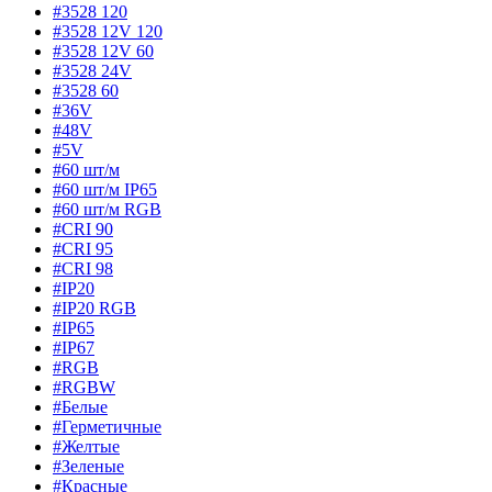
#3528 120
#3528 12V 120
#3528 12V 60
#3528 24V
#3528 60
#36V
#48V
#5V
#60 шт/м
#60 шт/м IP65
#60 шт/м RGB
#CRI 90
#CRI 95
#CRI 98
#IP20
#IP20 RGB
#IP65
#IP67
#RGB
#RGBW
#Белые
#Герметичные
#Желтые
#Зеленые
#Красные