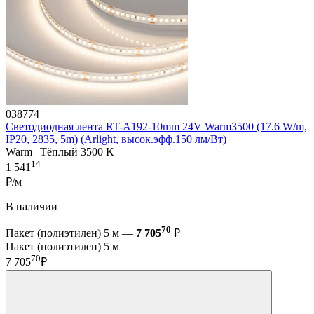
038774
Светодиодная лента RT-A192-10mm 24V Warm3500 (17.6 W/m,
IP20, 2835, 5m) (Arlight, высок.эфф.150 лм/Вт)
Warm | Тёплый 3500 K
14
1 541
₽/м
В наличии
70
Пакет (полиэтилен) 5 м —
7 705
₽
Пакет (полиэтилен) 5 м
70
7 705
₽