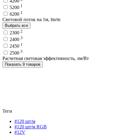
4200
1
5200
1
6200
Световой поток на 1м, lm/m
Выбрать все
2
2300
3
2400
1
2450
3
2500
Расчетная световая эффективность, лм/Вт
Показать 9 товаров
Теги
#120 шт/м
#120 шт/м RGB
#12V