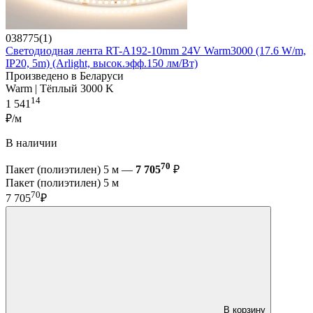
038775(1)
Светодиодная лента RT-A192-10mm 24V Warm3000 (17.6 W/m,
IP20, 5m) (Arlight, высок.эфф.150 лм/Вт)
Произведено в Беларуси
Warm | Тёплый 3000 K
14
1 541
₽/м
В наличии
70
Пакет (полиэтилен) 5 м —
7 705
₽
Пакет (полиэтилен) 5 м
70
7 705
₽
В корзину