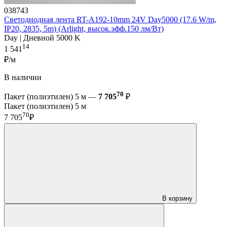
038743
Светодиодная лента RT-A192-10mm 24V Day5000 (17.6 W/m,
IP20, 2835, 5m) (Arlight, высок.эфф.150 лм/Вт)
Day | Дневной 5000 K
14
1 541
₽/м
В наличии
70
Пакет (полиэтилен) 5 м —
7 705
₽
Пакет (полиэтилен) 5 м
70
7 705
₽
В корзину