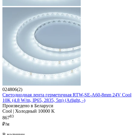
024806(2)
Светодиодная лента герметичная RTW-SE-A60-8mm 24V Cool
10K (4.8 W/m, IP65, 2835, 5m) (Arlight, -)
Произведено в Беларуси
Cool | Холодный 10000 K
83
867
₽/м
В наличии