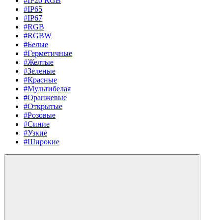
#IP20 RGB
#IP65
#IP67
#RGB
#RGBW
#Белые
#Герметичные
#Желтые
#Зеленые
#Красные
#Мультибелая
#Оранжевые
#Открытые
#Розовые
#Синие
#Узкие
#Широкие