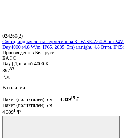
024260(2)
Светодиодная лента герметичная RTW-SE-A60-8mm 24V
Day4000 (4.8 W/m, IP65, 2835, 5m) (Arlight, 4.8 Вт/м, IP65)
Произведено в Беларуси
ЕАЭС
Day | Дневной 4000 K
83
867
₽/м
В наличии
15
Пакет (полиэтилен) 5 м —
4 339
₽
Пакет (полиэтилен) 5 м
15
4 339
₽