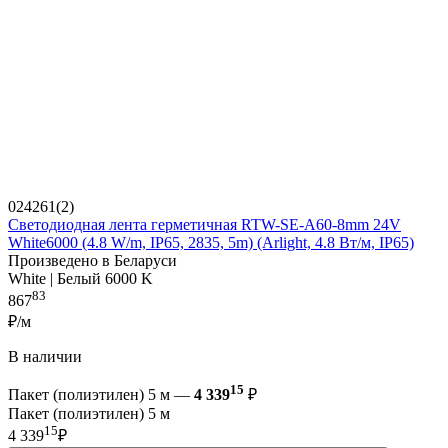
024261(2)
Светодиодная лента герметичная RTW-SE-A60-8mm 24V
White6000 (4.8 W/m, IP65, 2835, 5m) (Arlight, 4.8 Вт/м, IP65)
Произведено в Беларуси
White | Белый 6000 K
83
867
₽/м
В наличии
15
Пакет (полиэтилен) 5 м —
4 339
₽
Пакет (полиэтилен) 5 м
15
4 339
₽