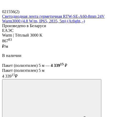
021556(2)
Светодиодная лента герметичная RTW-SE-A60-8mm 24V
Warm3000 (4.8 W/m, IP65, 2835, 5m) (Arlight, -)
Произведено в Беларуси
ЕАЭС
Warm | Тёплый 3000 K
83
867
₽/м
В наличии
15
Пакет (полиэтилен) 5 м —
4 339
₽
Пакет (полиэтилен) 5 м
15
4 339
₽