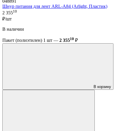
048891
Шнур питания для лент ARL-A84 (Arlight, Пластик)
10
2 355
₽/шт
В наличии
10
Пакет (полиэтилен) 1 шт —
2 355
₽
В корзину