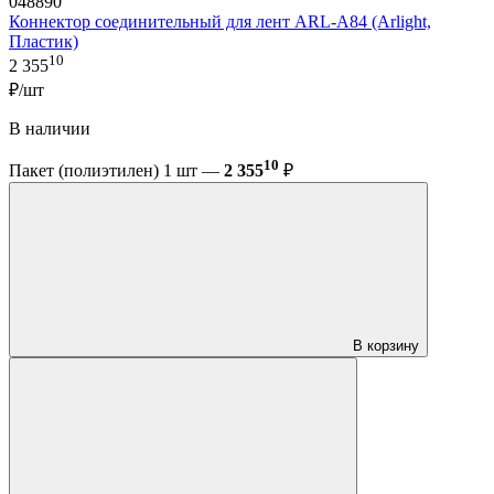
048890
Коннектор соединительный для лент ARL-A84 (Arlight,
Пластик)
10
2 355
₽/шт
В наличии
10
Пакет (полиэтилен) 1 шт —
2 355
₽
В корзину