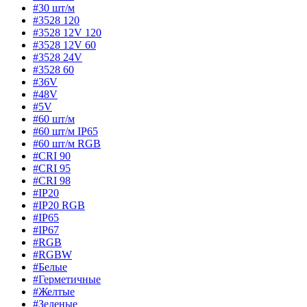
#30 шт/м
#3528 120
#3528 12V 120
#3528 12V 60
#3528 24V
#3528 60
#36V
#48V
#5V
#60 шт/м
#60 шт/м IP65
#60 шт/м RGB
#CRI 90
#CRI 95
#CRI 98
#IP20
#IP20 RGB
#IP65
#IP67
#RGB
#RGBW
#Белые
#Герметичные
#Желтые
#Зеленые