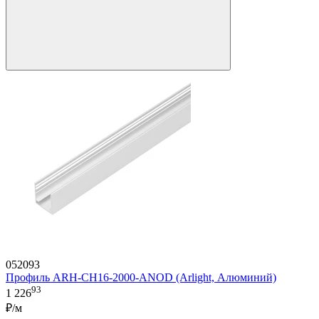
052093
Профиль ARH-CH16-2000-ANOD (Arlight, Алюминий)
93
1 226
₽/м