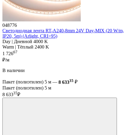
048776
Светодиодная лента RT-A240-8mm 24V Day-MIX (20 W/m,
IP20, 5m) (Arlight, CRI>95)
Day | Дневной 4000 K
Warm | Тёплый 2400 K
67
1 726
₽/м
В наличии
35
Пакет (полиэтилен) 5 м —
8 633
₽
Пакет (полиэтилен) 5 м
35
8 633
₽