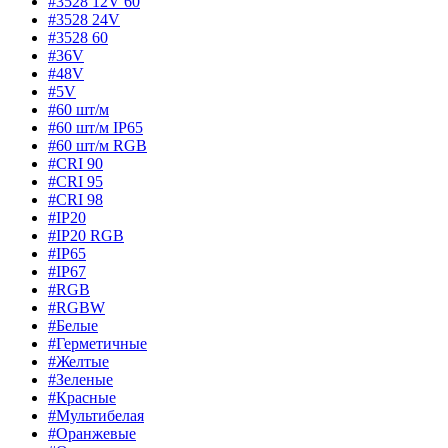
#3528 12V 60
#3528 24V
#3528 60
#36V
#48V
#5V
#60 шт/м
#60 шт/м IP65
#60 шт/м RGB
#CRI 90
#CRI 95
#CRI 98
#IP20
#IP20 RGB
#IP65
#IP67
#RGB
#RGBW
#Белые
#Герметичные
#Желтые
#Зеленые
#Красные
#Мультибелая
#Оранжевые