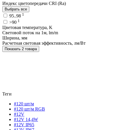
Индекс цветопередачи CRI (Ra)
Выбрать все
1
95..98
1
>90
Цветовая температура, K
Световой поток на 1м, lm/m
Ширина, мм
Расчетная световая эффективность, лм/Вт
Показать 2 товара
Теги
#120 шт/м
#120 шт/м RGB
#12V
#12V 14,4W
#12V IP65
#12V IP67