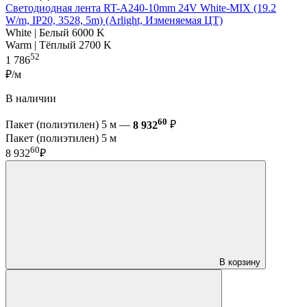
Светодиодная лента RT-A240-10mm 24V White-MIX (19.2
W/m, IP20, 3528, 5m) (Arlight, Изменяемая ЦТ)
White | Белый 6000 K
Warm | Тёплый 2700 K
52
1 786
₽/м
В наличии
60
Пакет (полиэтилен) 5 м —
8 932
₽
Пакет (полиэтилен) 5 м
60
8 932
₽
В корзину