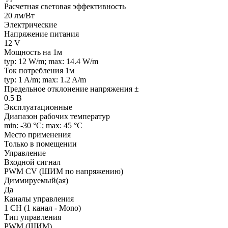
Расчетная световая эффективность
20 лм/Вт
Электрические
Напряжение питания
12 V
Мощность на 1м
typ: 12 W/m; max: 14.4 W/m
Ток потребления 1м
typ: 1 A/m; max: 1.2 A/m
Предельное отклонение напряжения ±
0.5 В
Эксплуатационные
Диапазон рабочих температур
min: -30 °C; max: 45 °C
Место применения
Только в помещении
Управление
Входной сигнал
PWM СV (ШИМ по напряжению)
Диммируемый(ая)
Да
Каналы управления
1 CH (1 канал - Mono)
Тип управления
PWM (ШИМ)