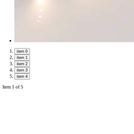
item 0
item 1
item 2
item 3
item 4
Item 1 of 5