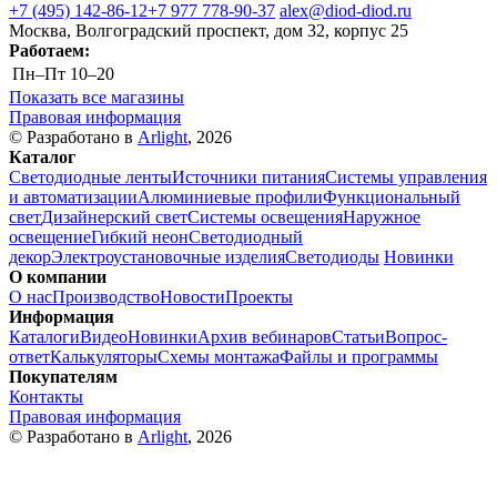
+7 (495) 142-86-12
+7 977 778-90-37
alex@diod-diod.ru
Москва, Волгоградский проспект, дом 32, корпус 25
Работаем:
Пн–Пт
10–20
Показать все магазины
Правовая информация
© Разработано в
Arlight
, 2026
Каталог
Светодиодные ленты
Источники питания
Системы управления
и автоматизации
Алюминиевые профили
Функциональный
свет
Дизайнерский свет
Системы освещения
Наружное
освещение
Гибкий неон
Светодиодный
декор
Электроустановочные изделия
Светодиоды
Новинки
О компании
О нас
Производство
Новости
Проекты
Информация
Каталоги
Видео
Новинки
Архив вебинаров
Статьи
Вопрос-
ответ
Калькуляторы
Схемы монтажа
Файлы и программы
Покупателям
Контакты
Правовая информация
© Разработано в
Arlight
, 2026