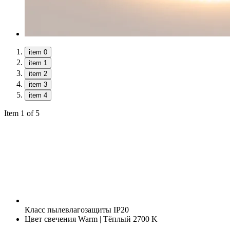
item 0
item 1
item 2
item 3
item 4
Item 1 of 5
Класс пылевлагозащиты
IP20
Цвет свечения
Warm | Тёплый 2700 K