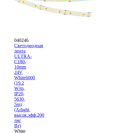
040246
Светодиодная
лента
ULTRA-
C180-
10mm
24V
White6000
(19.2
W/m,
IP20,
5630,
5m)
(Arlight,
высок.эфф.200
лм/
Вт)
White