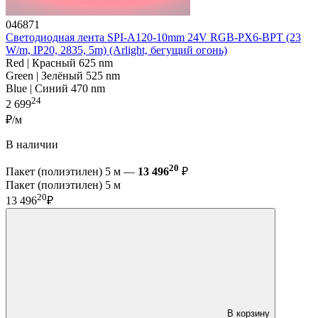
046871
Светодиодная лента SPI-A120-10mm 24V RGB-PX6-BPT (23
W/m, IP20, 2835, 5m) (Arlight, бегущий огонь)
Red | Красный 625 nm
Green | Зелёный 525 nm
Blue | Синий 470 nm
24
2 699
₽/м
В наличии
20
Пакет (полиэтилен) 5 м —
13 496
₽
Пакет (полиэтилен) 5 м
20
13 496
₽
В корзину