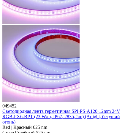
049452
Светодиодная лента герметичная SPI-PS-A120-12mm 24V
RGB-PX6-BPT (23 W/m, IP67, 2835, 5m) (Arlight, бегущий
огонь)
Red | Красный 625 nm
Green | Зелёный 525 nm