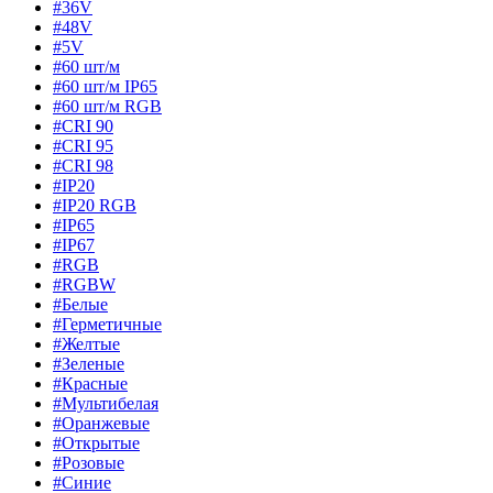
#36V
#48V
#5V
#60 шт/м
#60 шт/м IP65
#60 шт/м RGB
#CRI 90
#CRI 95
#CRI 98
#IP20
#IP20 RGB
#IP65
#IP67
#RGB
#RGBW
#Белые
#Герметичные
#Желтые
#Зеленые
#Красные
#Мультибелая
#Оранжевые
#Открытые
#Розовые
#Синие