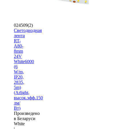
024509(2)
Светодиодная
лента
RT-
A80-
8mm
24V
White6000
(6
W/m,
IP20,
2835,
5m)
(Arlight,
высок.эфф.150
лм/
Вт)
Произведено
в Беларуси
White
|