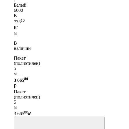
Белый
6000
K
16
733
₽/
м
В
наличии
Пакет
(полиэтилен)
5
м —
80
3 665
₽
Пакет
(полиэтилен)
5
м
80
3 665
₽