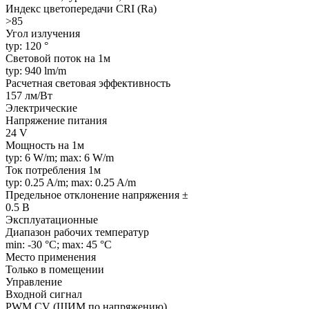
Индекс цветопередачи CRI (Ra)
>85
Угол излучения
typ: 120 °
Световой поток на 1м
typ: 940 lm/m
Расчетная световая эффективность
157 лм/Вт
Электрические
Напряжение питания
24 V
Мощность на 1м
typ: 6 W/m; max: 6 W/m
Ток потребления 1м
typ: 0.25 A/m; max: 0.25 A/m
Предельное отклонение напряжения ±
0.5 В
Эксплуатационные
Диапазон рабочих температур
min: -30 °C; max: 45 °C
Место применения
Только в помещении
Управление
Входной сигнал
PWM СV (ШИМ по напряжению)