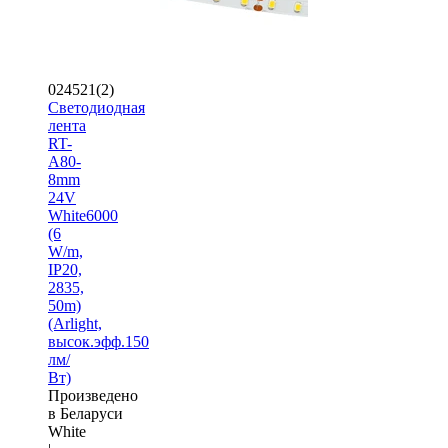
024521(2)
Светодиодная
лента
RT-
A80-
8mm
24V
White6000
(6
W/m,
IP20,
2835,
50m)
(Arlight,
высок.эфф.150
лм/
Вт)
Произведено
в Беларуси
White