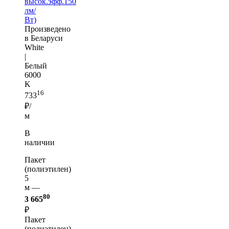
высок.эфф.150
лм/
Вт)
Произведено
в Беларуси
White
|
Белый
6000
K
16
733
₽/
м
В
наличии
Пакет
(полиэтилен)
5
м —
80
3 665
₽
Пакет
(полиэтилен)