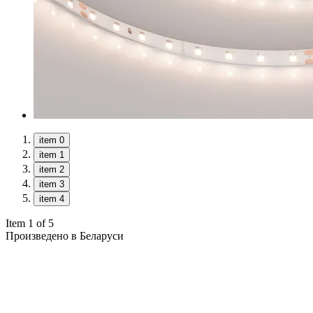
item 0
item 1
item 2
item 3
item 4
Item 1 of 5
Произведено в Беларуси