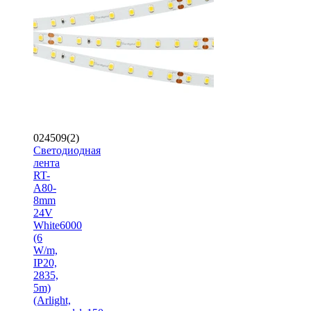
024509(2)
Светодиодная
лента
RT-
A80-
8mm
24V
White6000
(6
W/m,
IP20,
2835,
5m)
(Arlight,