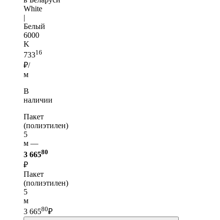
White
|
Белый
6000
K
16
733
₽/
м
В
наличии
Пакет
(полиэтилен)
5
м —
80
3 665
₽
Пакет
(полиэтилен)
5
м
80
3 665
₽