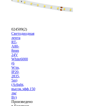
024509(2)
Светодиодная
лента
RT-
A80-
8mm
24V
White6000
(6
W/m,
IP20,
2835,
5m)
(Arlight,
высок.эфф.150
лм/
Вт)
Произведено
в Беларуси