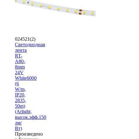
024521(2)
Светодиодная
лента
RT-
A80-
8mm
24V
White6000
(6
W/m,
IP20,
2835,
50m)
(Arlight,
высок.эфф.150
лм/
Вт)
Произведено